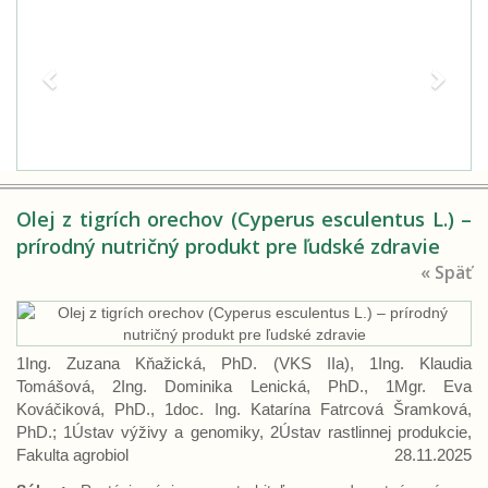
Previous
Next
Olej z tigrích orechov (Cyperus esculentus L.) –
prírodný nutričný produkt pre ľudské zdravie
« Späť
1Ing. Zuzana Kňažická, PhD. (VKS IIa), 1Ing. Klaudia
Tomášová, 2Ing. Dominika Lenická, PhD., 1Mgr. Eva
Kováčiková, PhD., 1doc. Ing. Katarína Fatrcová Šramková,
PhD.; 1Ústav výživy a genomiky, 2Ústav rastlinnej produkcie,
Fakulta agrobiol
28.11.2025