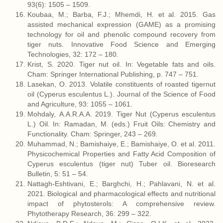
93(6): 1505 – 1509.
Koubaa, M.; Barba, F.J.; Mhemdi, H. et al. 2015. Gas
assisted mechanical expression (GAME) as a promising
technology for oil and phenolic compound recovery from
tiger nuts. Innovative Food Science and Emerging
Technologies, 32: 172 – 180.
Krist, S. 2020. Tiger nut oil. In: Vegetable fats and oils.
Cham: Springer International Publishing, p. 747 – 751.
Lasekan, O. 2013. Volatile constituents of roasted tigernut
oil (Cyperus esculentus L.). Journal of the Science of Food
and Agriculture, 93: 1055 – 1061.
Mohdaly, A.A.R.A.A. 2019. Tiger Nut (Cyperus esculentus
L.) Oil. In: Ramadan, M. (eds.) Fruit Oils: Chemistry and
Functionality. Cham: Springer, 243 – 269.
Muhammad, N.; Bamishaiye, E.; Bamishaiye, O. et al. 2011.
Physicochemical Properties and Fatty Acid Composition of
Cyperus esculentus (tiger nut) Tuber oil. Bioresearch
Bulletin, 5: 51 – 54.
Nattagh-Eshtivani, E.; Barghchi, H.; Pahlavani, N. et al.
2021. Biological and pharmacological effects and nutritional
impact of phytosterols: A comprehensive review.
Phytotherapy Research, 36: 299 – 322.