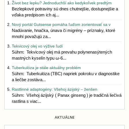
Život bez lepku? Jednoduchší ako kedykoľvek predtým
Bezlepkové potraviny sú dnes chutnejšie, dostupnejšie a
vďaka predpisom ich aj...
Nový portál Gutsense pomáha ľuďom zorientovať sa v
Nadúvanie, hnačka, únava či migrény – príznaky, ktoré
mnohí považujú za...
Tekvicový olej vo výžive ľudí
Súhrn: Tekvicový olej má prevahu polynenasýtených
mastných kyselín typu ω-6...
Tuberkulóza je stále aktuálny problém
Súhrn: Tuberkulóza (TBC) napriek pokroku v diagnostike
a liečbe zostáva...
Rastlinné adaptogény: Všehoj ázijský – ženšen
Súhrn: Všehoj ázijský ( Panax ginseng ) je tradičná liečivá
rastlina s viac...
AKTUÁLNE