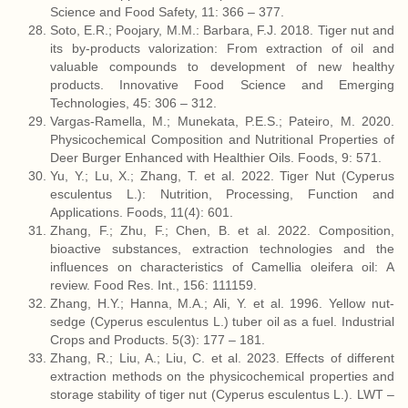
Science and Food Safety, 11: 366 – 377.
Soto, E.R.; Poojary, M.M.: Barbara, F.J. 2018. Tiger nut and
its by-products valorization: From extraction of oil and
valuable compounds to development of new healthy
products. Innovative Food Science and Emerging
Technologies, 45: 306 – 312.
Vargas-Ramella, M.; Munekata, P.E.S.; Pateiro, M. 2020.
Physicochemical Composition and Nutritional Properties of
Deer Burger Enhanced with Healthier Oils. Foods, 9: 571.
Yu, Y.; Lu, X.; Zhang, T. et al. 2022. Tiger Nut (Cyperus
esculentus L.): Nutrition, Processing, Function and
Applications. Foods, 11(4): 601.
Zhang, F.; Zhu, F.; Chen, B. et al. 2022. Composition,
bioactive substances, extraction technologies and the
influences on characteristics of Camellia oleifera oil: A
review. Food Res. Int., 156: 111159.
Zhang, H.Y.; Hanna, M.A.; Ali, Y. et al. 1996. Yellow nut-
sedge (Cyperus esculentus L.) tuber oil as a fuel. Industrial
Crops and Products. 5(3): 177 – 181.
Zhang, R.; Liu, A.; Liu, C. et al. 2023. Effects of different
extraction methods on the physicochemical properties and
storage stability of tiger nut (Cyperus esculentus L.). LWT –