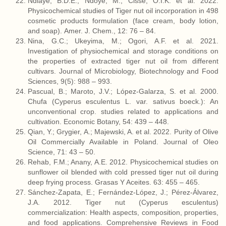
Ndiaye, B.D.E.; Ndoye, M.; Cisse, O.I.K. et al. 2022.
Physicochemical studies of Tiger nut oil incorporation in 498
cosmetic products formulation (face cream, body lotion,
and soap). Amer. J. Chem., 12: 76 – 84.
Nina, G.C.; Ukeyima, M.; Ogori, A.F. et al. 2021.
Investigation of physiochemical and storage conditions on
the properties of extracted tiger nut oil from different
cultivars. Journal of Microbiology, Biotechnology and Food
Sciences, 9(5): 988 – 993.
Pascual, B.; Maroto, J.V.; López-Galarza, S. et al. 2000.
Chufa (Cyperus esculentus L. var. sativus boeck.): An
unconventional crop. studies related to applications and
cultivation. Economic Botany, 54: 439 – 448.
Qian, Y.; Grygier, A.; Majewski, A. et al. 2022. Purity of Olive
Oil Commercially Available in Poland. Journal of Oleo
Science, 71: 43 – 50.
Rehab, F.M.; Anany, A.E. 2012. Physicochemical studies on
sunflower oil blended with cold pressed tiger nut oil during
deep frying process. Grasas Y Aceites. 63: 455 – 465.
Sánchez-Zapata, E.; Fernández-López, J.; Pérez-Álvarez,
J.A. 2012. Tiger nut (Cyperus esculentus)
commercialization: Health aspects, composition, properties,
and food applications. Comprehensive Reviews in Food