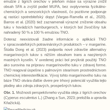
emulzie z tigrích orechov v jeleňom mäse sa výrazne znížil
obsah SFA a zvýšil podiel MUFA, bez ovplyvnenia fyzikálno-
chemických a senzorických vlastností, čo pozitívne podporuje
aj rastúci spotrebiteľský dopyt (Vargas-Ramella et al., 2020).
Barros et al. (2020) tiež zaznamenali výrazné zníženie obsahu
tuku v hovädzích hamburgeroch, v ktorých bol živočíšny tuk
nahradený 50 % a 100 % emulziou TNO.
Doteraz neexistovali žiadne informácie o aplikácii TNO
v spracovateľských potravinárskych produktoch – v margaríne.
Štúdia Dong et al. (2023) podporila nové zdravšie alternatívy
margarínových tukov s nižším obsahom trans a nasýtených
mastných kyselín. V uvedenej práci bol prvýkrát použitý TNO
ako surovina na prípravu margarínového tuku v zdravej forme.
TNO reagoval úspešne s palmovým stearínom prostredníctvom
chemickej interesterifikácie. Vývoj tohto margarínového tuku na
báze TNO otvára ďalšie dvere pre trhový potenciál využitia tejto
plodiny ako zdroja zdravých, prospešných tukov.
Obr. 1.
Možnosti perspektívneho využitia oleja z tigrích orechov
(
Cyperus esculentus
L.) (Zhang a Sun, 2023; preložila a upravila
Kňažická).