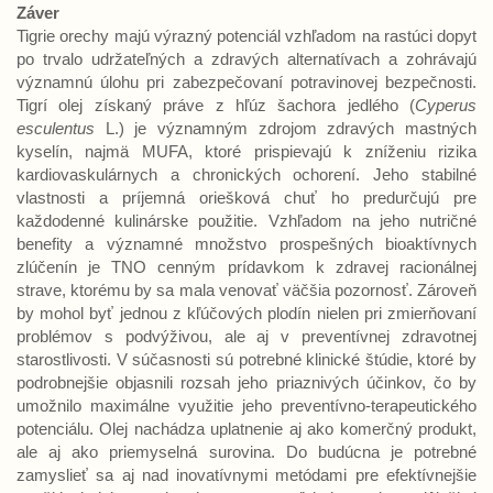
Záver
Tigrie orechy majú výrazný potenciál vzhľadom na rastúci dopyt
po trvalo udržateľných a zdravých alternatívach a zohrávajú
významnú úlohu pri zabezpečovaní potravinovej bezpečnosti.
Tigrí olej získaný práve z hľúz šachora jedlého (
Cyperus
esculentus
L.) je významným zdrojom zdravých mastných
kyselín, najmä MUFA, ktoré prispievajú k zníženiu rizika
kardiovaskulárnych a chronických ochorení. Jeho stabilné
vlastnosti a príjemná oriešková chuť ho predurčujú pre
každodenné kulinárske použitie. Vzhľadom na jeho nutričné
benefity a významné množstvo prospešných bioaktívnych
zlúčenín je TNO cenným prídavkom k zdravej racionálnej
strave, ktorému by sa mala venovať väčšia pozornosť. Zároveň
by mohol byť jednou z kľúčových plodín nielen pri zmierňovaní
problémov s podvýživou, ale aj v preventívnej zdravotnej
starostlivosti. V súčasnosti sú potrebné klinické štúdie, ktoré by
podrobnejšie objasnili rozsah jeho priaznivých účinkov, čo by
umožnilo maximálne využitie jeho preventívno-terapeutického
potenciálu. Olej nachádza uplatnenie aj ako komerčný produkt,
ale aj ako priemyselná surovina. Do budúcna je potrebné
zamyslieť sa aj nad inovatívnymi metódami pre efektívnejšie