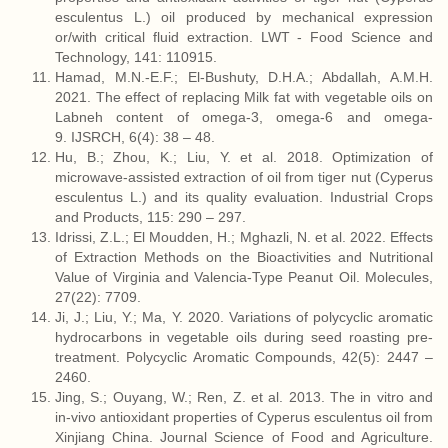
esculentus L.) oil produced by mechanical expression
or/with critical fluid extraction. LWT - Food Science and
Technology, 141: 110915.
Hamad, M.N.-E.F.; El-Bushuty, D.H.A.; Abdallah, A.M.H.
2021. The effect of replacing Milk fat with vegetable oils on
Labneh content of omega-3, omega-6 and omega-
9. IJSRCH, 6(4): 38 – 48.
Hu, B.; Zhou, K.; Liu, Y. et al. 2018. Optimization of
microwave-assisted extraction of oil from tiger nut (Cyperus
esculentus L.) and its quality evaluation. Industrial Crops
and Products, 115: 290 – 297.
Idrissi, Z.L.; El Moudden, H.; Mghazli, N. et al. 2022. Effects
of Extraction Methods on the Bioactivities and Nutritional
Value of Virginia and Valencia-Type Peanut Oil. Molecules,
27(22): 7709.
Ji, J.; Liu, Y.; Ma, Y. 2020. Variations of polycyclic aromatic
hydrocarbons in vegetable oils during seed roasting pre-
treatment. Polycyclic Aromatic Compounds, 42(5): 2447 –
2460.
Jing, S.; Ouyang, W.; Ren, Z. et al. 2013. The in vitro and
in-vivo antioxidant properties of Cyperus esculentus oil from
Xinjiang China. Journal Science of Food and Agriculture.