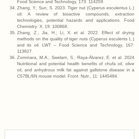
Food Science and Technology, 173: 114259.
Zhang, Y.; Sun, S. 2023. Tiger nut (Cyperus esculentus L.)
oil: A review of bioactive compounds, extraction
technologies, potential hazards and applications. Food
Chemistry: X, 19: 100868.
Zhang, Z.; Jia, H.; Li, X. et al. 2022. Effect of drying
methods on the quality of tiger nuts (Cyperus esculents L.)
and its oil. LWT – Food Science and Technology, 167:
113827.
Zommara, M.A.; Swelam, S.; Raya-Álvarez, E. et al. 2024
Nutritional and potential health benefits of chufa oil, olive
oil, and anhydrous milk fat against gallstone disease in a
C57BL/6N mouse model. Front. Nutr., 11: 1445484.