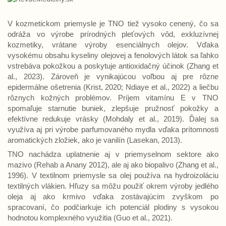
V kozmetickom priemysle je TNO tiež vysoko cenený, čo sa
odráža vo výrobe prírodných pleťových vôd, exkluzívnej
kozmetiky, vrátane výroby esenciálnych olejov. Vďaka
vysokému obsahu kyseliny olejovej a fenolových látok sa ľahko
vstrebáva pokožkou a poskytuje antioxidačný účinok (Zhang et
al., 2023). Zároveň je vynikajúcou voľbou aj pre rôzne
epidermálne ošetrenia (Krist, 2020; Ndiaye et al., 2022) a liečbu
rôznych kožných problémov. Príjem vitamínu E v TNO
spomaľuje starnutie buniek, zlepšuje pružnosť pokožky a
efektívne redukuje vrásky (Mohdaly et al., 2019). Ďalej sa
využíva aj pri výrobe parfumovaného mydla vďaka prítomnosti
aromatických zložiek, ako je vanilín (Lasekan, 2013).
TNO nachádza uplatnenie aj v priemyselnom sektore ako
mazivo (Rehab a Anany 2012), ale aj ako biopalivo (Zhang et al.,
1996). V textilnom priemysle sa olej používa na hydroizoláciu
textilných vlákien. Hľuzy sa môžu použiť okrem výroby jedlého
oleja aj ako krmivo vďaka zostávajúcim zvyškom po
spracovaní, čo podčiarkuje ich potenciál plodiny s vysokou
hodnotou komplexného využitia (Guo et al., 2021).