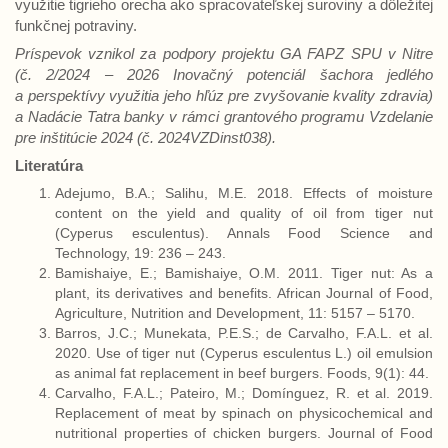
využitie tigrieho orecha ako spracovateľskej suroviny a dôležitej
funkčnej potraviny.
Príspevok vznikol za podpory projektu GA FAPZ SPU v Nitre
(č. 2/2024 – 2026 Inovačný potenciál šachora jedlého
a perspektívy využitia jeho hľúz pre zvyšovanie kvality zdravia)
a Nadácie Tatra banky v rámci grantového programu Vzdelanie
pre inštitúcie 2024 (č. 2024VZDinst038).
Literatúra
Adejumo, B.A.; Salihu, M.E. 2018. Effects of moisture
content on the yield and quality of oil from tiger nut
(Cyperus esculentus). Annals Food Science and
Technology, 19: 236 – 243.
Bamishaiye, E.; Bamishaiye, O.M. 2011. Tiger nut: As a
plant, its derivatives and benefits. African Journal of Food,
Agriculture, Nutrition and Development, 11: 5157 – 5170.
Barros, J.C.; Munekata, P.E.S.; de Carvalho, F.A.L. et al.
2020. Use of tiger nut (Cyperus esculentus L.) oil emulsion
as animal fat replacement in beef burgers. Foods, 9(1): 44.
Carvalho, F.A.L.; Pateiro, M.; Domínguez, R. et al. 2019.
Replacement of meat by spinach on physicochemical and
nutritional properties of chicken burgers. Journal of Food