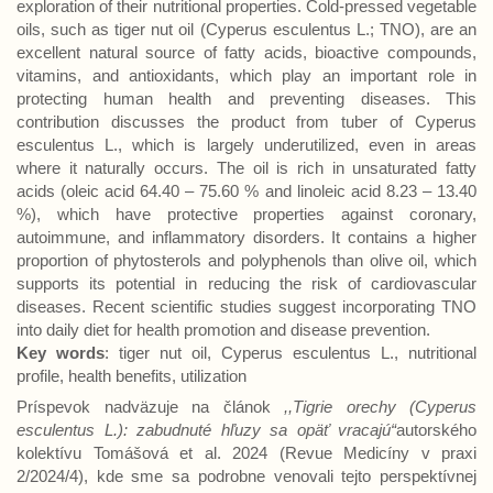
exploration of their nutritional properties. Cold-pressed vegetable
oils, such as tiger nut oil (Cyperus esculentus L.; TNO), are an
excellent natural source of fatty acids, bioactive compounds,
vitamins, and antioxidants, which play an important role in
protecting human health and preventing diseases. This
contribution discusses the product from tuber of Cyperus
esculentus L., which is largely underutilized, even in areas
where it naturally occurs. The oil is rich in unsaturated fatty
acids (oleic acid 64.40 – 75.60 % and linoleic acid 8.23 – 13.40
%), which have protective properties against coronary,
autoimmune, and inflammatory disorders. It contains a higher
proportion of phytosterols and polyphenols than olive oil, which
supports its potential in reducing the risk of cardiovascular
diseases. Recent scientific studies suggest incorporating TNO
into daily diet for health promotion and disease prevention.
Key words
: tiger nut oil, Cyperus esculentus L., nutritional
profile, health benefits, utilization
Príspevok nadväzuje na článok
,,Tigrie orechy (Cyperus
esculentus L.): zabudnuté hľuzy sa opäť vracajú“
autorského
kolektívu Tomášová et al. 2024 (Revue Medicíny v praxi
2/2024/4), kde sme sa podrobne venovali tejto perspektívnej