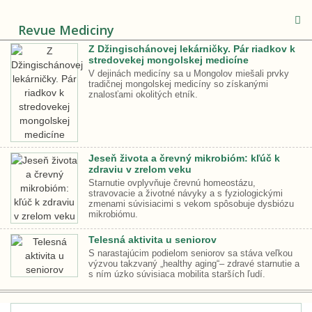
Revue Mediciny
Z Džingischánovej lekárničky. Pár riadkov k
stredovekej mongolskej medicíne
V dejinách medicíny sa u Mongolov miešali prvky
tradičnej mongolskej medicíny so získanými
znalosťami okolitých etník.
Jeseň života a črevný mikrobióm: kľúč k
zdraviu v zrelom veku
Starnutie ovplyvňuje črevnú homeostázu,
stravovacie a životné návyky a s fyziologickými
zmenami súvisiacimi s vekom spôsobuje dysbiózu
mikrobiómu.
Telesná aktivita u seniorov
S narastajúcim podielom seniorov sa stáva veľkou
výzvou takzvaný „healthy aging“– zdravé starnutie a
s ním úzko súvisiaca mobilita starších ľudí.