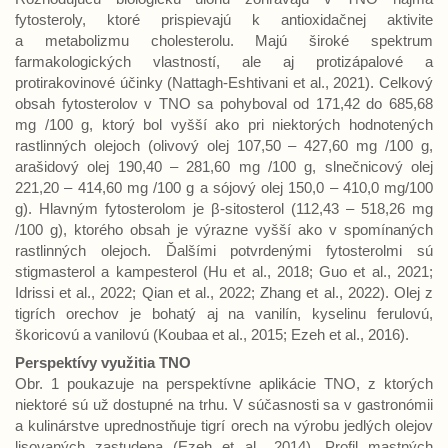
fytosteroly, ktoré prispievajú k antioxidačnej aktivite
a metabolizmu cholesterolu. Majú široké spektrum
farmakologických vlastností, ale aj protizápalové a
protirakovinové účinky (Nattagh-Eshtivani et al., 2021). Celkový
obsah fytosterolov v TNO sa pohyboval od 171,42 do 685,68
mg /100 g, ktorý bol vyšší ako pri niektorých hodnotených
rastlinných olejoch (olivový olej 107,50 – 427,60 mg /100 g,
arašidový olej 190,40 – 281,60 mg /100 g, slnečnicový olej
221,20 – 414,60 mg /100 g a sójový olej 150,0 – 410,0 mg/100
g). Hlavným fytosterolom je β-sitosterol (112,43 – 518,26 mg
/100 g), ktorého obsah je výrazne vyšší ako v spomínaných
rastlinných olejoch. Ďalšími potvrdenými fytosterolmi sú
stigmasterol a kampesterol (Hu et al., 2018; Guo et al., 2021;
Idrissi et al., 2022; Qian et al., 2022; Zhang et al., 2022). Olej z
tigrích orechov je bohatý aj na vanilín, kyselinu ferulovú,
škoricovú a vanilovú (Koubaa et al., 2015; Ezeh et al., 2016).
Perspektívy využitia TNO
Obr. 1 poukazuje na perspektívne aplikácie TNO, z ktorých
niektoré sú už dostupné na trhu. V súčasnosti sa v gastronómii
a kulinárstve uprednostňuje tigrí orech na výrobu jedlých olejov
lisovaných zastudena (Ezeh et al., 2014). Profil mastných