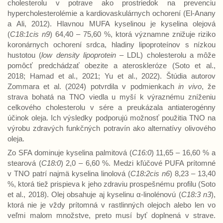
cholesterolu v potrave ako prostriedok na prevenciu
hypercholesterolémie a kardiovaskulárnych ochorení (El-Anany
a Ali, 2012). Hlavnou MUFA kyselinou je kyselina olejová
(
C18:1cis n9
) 64,40 – 75,60 %, ktorá významne znižuje riziko
koronárnych ochorení srdca, hladiny lipoproteínov s nízkou
hustotou (
low density lipoprotein
– LDL) cholesterolu a môže
pomôcť predchádzať obezite a ateroskleróze (Soto et al.,
2018; Hamad et al., 2021; Yu et al., 2022). Štúdia autorov
Zommara et al. (2024) potvrdila v podmienkach
in vivo
, že
strava bohatá na TNO viedla u myší k výraznému zníženiu
celkového cholesterolu v sére a preukázala antiaterogénny
účinok oleja. Ich výsledky podporujú možnosť použitia TNO na
výrobu zdravých funkčných potravín ako alternatívy olivového
oleja.
Zo SFA dominuje kyselina palmitová (
C16:0
) 11,65 – 16,60 % a
stearová (
C18:0
) 2,0 – 6,60 %. Medzi kľúčové PUFA prítomné
v TNO patrí najmä kyselina linolová (
C18:2cis n6
) 8,23 – 13,40
%, ktorá tiež prispieva k jeho zdraviu prospešnému profilu (Soto
et al., 2018). Olej obsahuje aj kyselinu α-linolénovú (
C18:3 n3
),
ktorá nie je vždy prítomná v rastlinných olejoch alebo len vo
veľmi malom množstve, preto musí byť doplnená v strave.