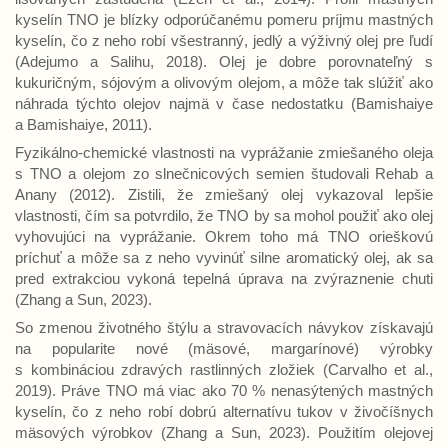
kyselín TNO je blízky odporúčanému pomeru príjmu mastných
kyselín, čo z neho robí všestranný, jedlý a výživný olej pre ľudí
(Adejumo a Salihu, 2018). Olej je dobre porovnateľný s
kukuričným, sójovým a olivovým olejom, a môže tak slúžiť ako
náhrada týchto olejov najmä v čase nedostatku (Bamishaiye
a Bamishaiye, 2011).
Fyzikálno-chemické vlastnosti na vyprážanie zmiešaného oleja
s TNO a olejom zo slnečnicových semien študovali Rehab a
Anany (2012). Zistili, že zmiešaný olej vykazoval lepšie
vlastnosti, čím sa potvrdilo, že TNO by sa mohol použiť ako olej
vyhovujúci na vyprážanie. Okrem toho má TNO orieškovú
príchuť a môže sa z neho vyvinúť silne aromatický olej, ak sa
pred extrakciou vykoná tepelná úprava na zvýraznenie chuti
(Zhang a Sun, 2023).
So zmenou životného štýlu a stravovacích návykov získavajú
na popularite nové (mäsové, margarínové) výrobky
s kombináciou zdravých rastlinných zložiek (Carvalho et al.,
2019). Práve TNO má viac ako 70 % nenasýtených mastných
kyselín, čo z neho robí dobrú alternatívu tukov v živočíšnych
mäsových výrobkov (Zhang a Sun, 2023). Použitím olejovej