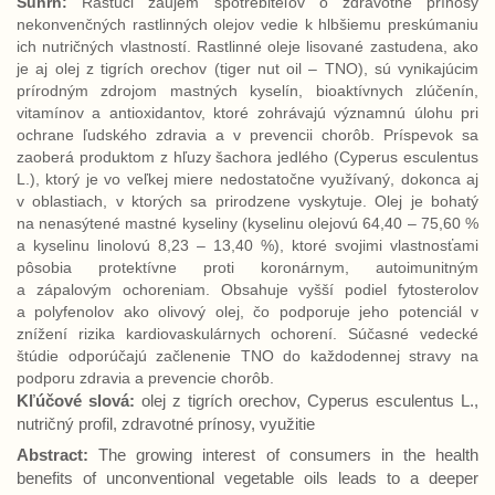
Súhrn:
Rastúci záujem spotrebiteľov o zdravotné prínosy
nekonvenčných rastlinných olejov vedie k hlbšiemu preskúmaniu
ich nutričných vlastností. Rastlinné oleje lisované zastudena, ako
je aj olej z tigrích orechov (tiger nut oil – TNO), sú vynikajúcim
prírodným zdrojom mastných kyselín, bioaktívnych zlúčenín,
vitamínov a antioxidantov, ktoré zohrávajú významnú úlohu pri
ochrane ľudského zdravia a v prevencii chorôb. Príspevok sa
zaoberá produktom z hľuzy šachora jedlého (Cyperus esculentus
L.), ktorý je vo veľkej miere nedostatočne využívaný, dokonca aj
v oblastiach, v ktorých sa prirodzene vyskytuje. Olej je bohatý
na nenasýtené mastné kyseliny (kyselinu olejovú 64,40 – 75,60 %
a kyselinu linolovú 8,23 – 13,40 %), ktoré svojimi vlastnosťami
pôsobia protektívne proti koronárnym, autoimunitným
a zápalovým ochoreniam. Obsahuje vyšší podiel fytosterolov
a polyfenolov ako olivový olej, čo podporuje jeho potenciál v
znížení rizika kardiovaskulárnych ochorení. Súčasné vedecké
štúdie odporúčajú začlenenie TNO do každodennej stravy na
podporu zdravia a prevencie chorôb.
Kľúčové slová:
olej z
tigrích orechov, Cyperus esculentus L.,
nutričný profil, zdravotné prínosy, využitie
Abstract:
The growing
interest of consumers in the health
benefits of unconventional vegetable oils leads to a deeper