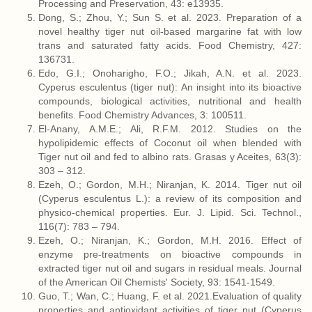
Processing and Preservation, 43: e13935.
Dong, S.; Zhou, Y.; Sun S. et al. 2023. Preparation of a
novel healthy tiger nut oil-based margarine fat with low
trans and saturated fatty acids. Food Chemistry, 427:
136731.
Edo, G.I.; Onoharigho, F.O.; Jikah, A.N. et al. 2023.
Cyperus esculentus (tiger nut): An insight into its bioactive
compounds, biological activities, nutritional and health
benefits. Food Chemistry Advances, 3: 100511.
El-Anany,
A.M.E.; Ali, R.F.M. 2012. Studies on the
hypolipidemic effects of Coconut oil when blended with
Tiger nut oil and fed to albino rats. Grasas y Aceites, 63(3):
303 – 312.
Ezeh, O.; Gordon, M.H.; Niranjan, K. 2014. Tiger nut oil
(Cyperus esculentus L.): a review of its composition and
physico-chemical properties. Eur. J. Lipid. Sci. Technol.,
116(7): 783 – 794.
Ezeh, O.; Niranjan, K.; Gordon, M.H. 2016. Effect of
enzyme pre-treatments on bioactive compounds in
extracted tiger nut oil and sugars in residual meals. Journal
of the American Oil Chemists' Society, 93: 1541-1549.
Guo, T.; Wan, C.; Huang, F. et al. 2021.Evaluation of quality
properties and antioxidant activities of tiger nut (Cyperus