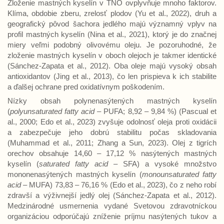
Zloženie mastných kyselín v TNO ovplyvňuje mnoho faktorov.
Klíma, obdobie zberu, zrelosť plodov (Yu et al., 2022), druh a
geografický pôvod šachora jedlého majú významný vplyv na
profil mastných kyselín (Nina et al., 2021), ktorý je do značnej
miery veľmi podobný olivovému oleju. Je pozoruhodné, že
zloženie mastných kyselín v oboch olejoch je takmer identické
(Sánchez-Zapata et al., 2012). Oba oleje majú vysoký obsah
antioxidantov (Jing et al., 2013), čo len prispieva k ich stabilite
a ďalšej ochrane pred oxidatívnym poškodením.
Nízky obsah polynenasýtených mastných kyselín
(
polyunsaturated fatty acid
– PUFA; 8,92 – 9,84 %) (Pascual et
al., 2000; Edo et al., 2023) zvyšuje odolnosť oleja proti oxidácii
a zabezpečuje jeho dobrú stabilitu počas skladovania
(Muhammad et al., 2011; Zhang a Sun, 2023). Olej z tigrích
orechov obsahuje 14,60 – 17,12 % nasýtených mastných
kyselín (
saturated fatty acid
– SFA) a vysoké množstvo
mononenasýtených mastných kyselín (
monounsaturated fatty
acid
– MUFA) 73,83 – 76,16 % (Edo et al., 2023), čo z neho robí
zdravší a výživnejší jedlý olej (Sánchez-Zapata et al., 2012).
Medzinárodné usmernenia vydané Svetovou zdravotníckou
organizáciou odporúčajú zníženie príjmu nasýtených tukov a