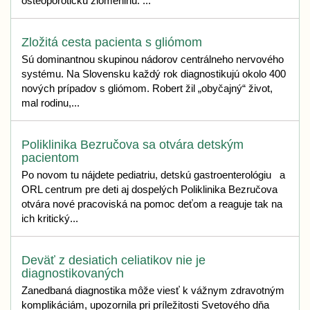
osteoporotickú zlomeninu. ...
Zložitá cesta pacienta s gliómom
Sú dominantnou skupinou nádorov centrálneho nervového
systému. Na Slovensku každý rok diagnostikujú okolo 400
nových prípadov s gliómom. Robert žil „obyčajný“ život,
mal rodinu,...
Poliklinika Bezručova sa otvára detským
pacientom
Po novom tu nájdete pediatriu, detskú gastroenterológiu a
ORL centrum pre deti aj dospelých Poliklinika Bezručova
otvára nové pracoviská na pomoc deťom a reaguje tak na
ich kritický...
Deväť z desiatich celiatikov nie je
diagnostikovaných
Zanedbaná diagnostika môže viesť k vážnym zdravotným
komplikáciám, upozornila pri príležitosti Svetového dňa