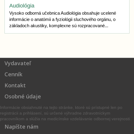
Audiológia
Vysoko odborná učebnica Audiológia obsahuje ucelené
informácie o anatómii a fyziológii sluchového orgánu, o
základoch akustiky, komplexne sú rozpracované...
Vydavateľ
Cenník
Kontakt
Osobné údaje
Informácie obsiahnuté na tejto stránke, ktoré sú prístupné len po
registrácii a prihlásení, sú určené výhradne zdravotníckym
pracovníkom a slúžia na medicínske vzdelávanie odbornej verejnosti.
Napíšte nám