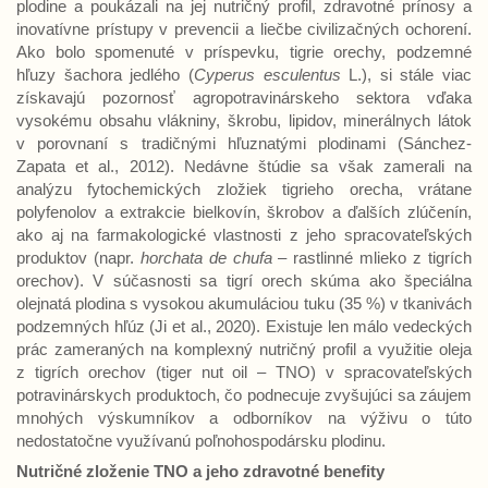
plodine a poukázali na jej nutričný profil, zdravotné prínosy a
inovatívne prístupy v prevencii a liečbe civilizačných ochorení.
Ako bolo spomenuté v príspevku, tigrie orechy, podzemné
hľuzy šachora jedlého (
Cyperus esculentus
L.), si stále viac
získavajú pozornosť agropotravinárskeho sektora vďaka
vysokému obsahu vlákniny, škrobu, lipidov, minerálnych látok
v porovnaní s tradičnými hľuznatými plodinami (Sánchez-
Zapata et al., 2012). Nedávne štúdie sa však zamerali na
analýzu fytochemických zložiek tigrieho orecha, vrátane
polyfenolov a extrakcie bielkovín, škrobov a ďalších zlúčenín,
ako aj na farmakologické vlastnosti z jeho spracovateľských
produktov (napr.
horchata de chufa
– rastlinné mlieko z tigrích
orechov). V súčasnosti sa tigrí orech skúma ako špeciálna
olejnatá plodina s vysokou akumuláciou tuku (35 %) v tkanivách
podzemných hľúz (Ji et al., 2020). Existuje len málo vedeckých
prác zameraných na komplexný nutričný profil a využitie oleja
z tigrích orechov (tiger nut oil – TNO) v spracovateľských
potravinárskych produktoch, čo podnecuje zvyšujúci sa záujem
mnohých výskumníkov a odborníkov na výživu o túto
nedostatočne využívanú poľnohospodársku plodinu.
Nutričné zloženie TNO a jeho zdravotné benefity