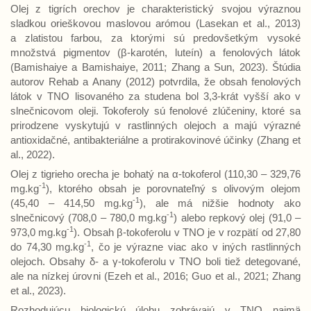
Olej z tigrích orechov je charakteristický svojou výraznou
sladkou orieškovou maslovou arómou (Lasekan et al., 2013)
a zlatistou farbou, za ktorými sú predovšetkým vysoké
množstvá pigmentov (β-karotén, luteín) a fenolových látok
(Bamishaiye a Bamishaiye, 2011; Zhang a Sun, 2023). Štúdia
autorov Rehab a Anany (2012) potvrdila, že obsah fenolových
látok v TNO lisovaného za studena bol 3,3-krát vyšší ako v
slnečnicovom oleji. Tokoferoly sú fenolové zlúčeniny, ktoré sa
prirodzene vyskytujú v rastlinných olejoch a majú výrazné
antioxidačné, antibakteriálne a protirakovinové účinky (Zhang et
al., 2022).
Olej z tigrieho orecha je bohatý na α-tokoferol (110,30 – 329,76
-1
mg.kg
), ktorého obsah je porovnateľný s olivovým olejom
-1
(45,40 – 414,50 mg.kg
), ale má nižšie hodnoty ako
-1
slnečnicový (708,0 – 780,0 mg.kg
) alebo repkový olej (91,0 –
-1
973,0 mg.kg
). Obsah β-tokoferolu v TNO je v rozpätí od 27,80
-1
do 74,30 mg.kg
, čo je výrazne viac ako v iných rastlinných
olejoch. Obsahy δ- a γ-tokoferolu v TNO boli tiež detegované,
ale na nízkej úrovni (Ezeh et al., 2016; Guo et al., 2021; Zhang
et al., 2023).
Rozhodujúcu biologickú úlohu zohrávajú v TNO najmä