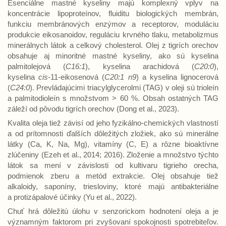
Esenciálne mastné kyseliny majú komplexný vplyv na
koncentrácie lipoproteínov, fluiditu biologických membrán,
funkciu membránových enzýmov a receptorov, moduláciu
produkcie eikosanoidov, reguláciu krvného tlaku, metabolizmus
minerálnych látok a celkový cholesterol. Olej z tigrích orechov
obsahuje aj minoritné mastné kyseliny, ako sú kyselina
palmitolejová (
C16:1
), kyselina arachidová (
C20:0
),
kyselina
cis
-11-eikosenová (
C20:1 n9
) a kyselina lignocerová
(
C24:0
). Prevládajúcimi triacylglycerolmi (TAG) v oleji sú trioleín
a palmitodioleín s množstvom > 60 %. Obsah ostatných TAG
záleží od pôvodu tigrích orechov (Dong et al., 2023).
Kvalita oleja tiež závisí od jeho fyzikálno-chemických vlastností
a od prítomnosti ďalších dôležitých zložiek, ako sú minerálne
látky (Ca, K, Na, Mg), vitamíny (C, E) a rôzne bioaktívne
zlúčeniny (Ezeh et al., 2014; 2016). Zloženie a množstvo týchto
látok sa mení v závislosti od kultivaru tigrieho orecha,
podmienok zberu a metód extrakcie. Olej obsahuje tiež
alkaloidy, saponíny, triesloviny, ktoré majú antibakteriálne
a protizápalové účinky (Yu et al., 2022).
Chuť hrá dôležitú úlohu v senzorickom hodnotení oleja a je
významným faktorom pri zvyšovaní spokojnosti spotrebiteľov.