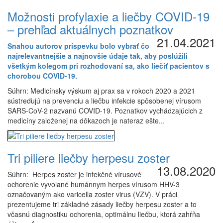
Možnosti profylaxie a liečby COVID-19
– prehľad aktuálnych poznatkov
21.04.2021
Snahou autorov príspevku bolo vybrať čo
najrelevantnejšie a najnovšie údaje tak, aby poslúžili
všetkým kolegom pri rozhodovaní sa, ako liečiť pacientov s
chorobou COVID-19.
Súhrn: Medicínsky výskum aj prax sa v rokoch 2020 a 2021
sústreďujú na prevenciu a liečbu infekcie spôsobenej vírusom
SARS-CoV-2 nazvanú COVID-19. Poznatkov vychádzajúcich z
medicíny založenej na dôkazoch je nateraz ešte...
Tri piliere liečby herpesu zoster
13.08.2020
Súhrn: Herpes zoster je infekčné vírusové
ochorenie vyvolané humánnym herpes vírusom HHV-3
označovaným ako varicella zoster virus (VZV). V práci
prezentujeme tri základné zásady liečby herpesu zoster a to
včasnú diagnostiku ochorenia, optimálnu liečbu, ktorá zahŕňa