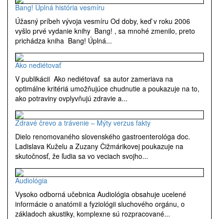
Bang! Úplná história vesmíru
Úžasný príbeh vývoja vesmíru Od doby, keď v roku 2006
vyšlo prvé vydanie knihy Bang! , sa mnohé zmenilo, preto
prichádza kniha Bang! Úplná...
Ako nediétovať
V publikácii Ako nediétovať sa autor zameriava na
optimálne kritériá umožňujúce chudnutie a poukazuje na to,
ako potraviny ovplyvňujú zdravie a...
Zdravé črevo a trávenie – Mýty verzus fakty
Dielo renomovaného slovenského gastroenterológa doc.
Ladislava Kuželu a Zuzany Čižmárikovej poukazuje na
skutočnosť, že ľudia sa vo veciach svojho...
Audiológia
Vysoko odborná učebnica Audiológia obsahuje ucelené
informácie o anatómii a fyziológii sluchového orgánu, o
základoch akustiky, komplexne sú rozpracované...