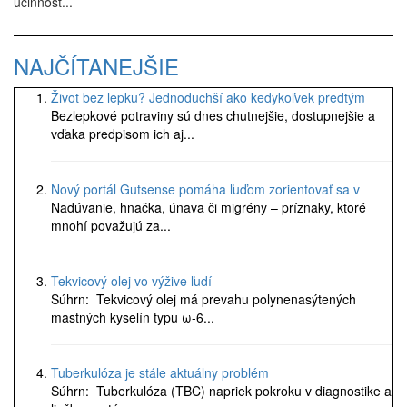
účinnosť...
NAJČÍTANEJŠIE
Život bez lepku? Jednoduchší ako kedykoľvek predtým
Bezlepkové potraviny sú dnes chutnejšie, dostupnejšie a
vďaka predpisom ich aj...
Nový portál Gutsense pomáha ľuďom zorientovať sa v
Nadúvanie, hnačka, únava či migrény – príznaky, ktoré
mnohí považujú za...
Tekvicový olej vo výžive ľudí
Súhrn: Tekvicový olej má prevahu polynenasýtených
mastných kyselín typu ω-6...
Tuberkulóza je stále aktuálny problém
Súhrn: Tuberkulóza (TBC) napriek pokroku v diagnostike a