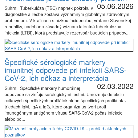
05.06.2026
Súhrn: Tuberkulóza (TBC) napriek pokroku v
diagnostike a liečbe zostáva významným globálnym zdravotným
problémom. V krajinách s nízkou incidenciou, vrátane Slovenskej
republiky, nadobúda zásadný význam latentná tuberkulózna
infekcia (LTBI), ktorá predstavuje rezervoár budúcich prípadov...
Špecifické sérologické markery
imunitnej odpovede pri infekcii SARS-
CoV-2, ich dôkaz a interpretácia
02.03.2022
Súhrn: Špecifické markery humorálnej
odpovede sa zisťujú sérologickými testmi. Umožňujú detekciu
celkových špecifických protilátok alebo špecifických protilátok v
triedach IgM, IgA a IgG, ktoré organizmus tvorí proti
imunogénnym antigénom vírusu SARS-CoV-2 počas infekcie
alebo po...