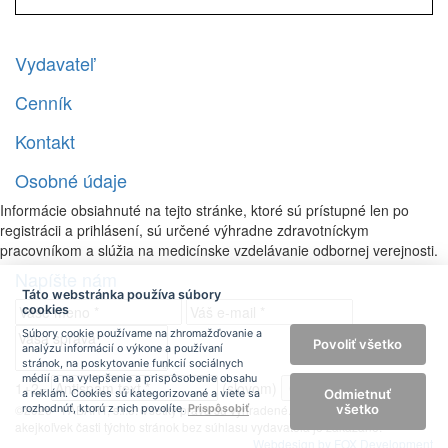
Vydavateľ
Cenník
Kontakt
Osobné údaje
Informácie obsiahnuté na tejto stránke, ktoré sú prístupné len po
registrácii a prihlásení, sú určené výhradne zdravotníckym
pracovníkom a slúžia na medicínske vzdelávanie odbornej verejnosti.
Napíšte nám
Táto webstránka používa súbory
cookies
Súbory cookie používame na zhromažďovanie a
Povoliť všetko
analýzu informácií o výkone a používaní
stránok, na poskytovanie funkcií sociálnych
médií a na vylepšenie a prispôsobenie obsahu
1+2=
(slovom)
Odmietnuť
a reklám. Cookies sú kategorizované a viete sa
všetko
©2026 - FABART, s.r.o. Všetky práva sú vyhradené. Kopírovanie a použitie
rozhodnúť, ktorú z nich povolíte.
Prispôsobiť
akejkoľvek časti týchto stránok bez súhlasu vydavateľa je zakázané.
Webdesign by FOX Development