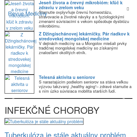
Jeseň života a črevný mikrobióm: kľúč k
zdraviu v zrelom veku
Revue Mediciny
Starnutie ovplyvňuje črevnú homeostázu,
stravovacie a životné návyky a s fyziologickými
zmenami súvisiacimi s vekom spôsobuje dysbiózu
mikrobiómu.
Z Džingischánovej lekárničky. Pár riadkov k
stredovekej mongolskej medicíne
V dejinách medicíny sa u Mongolov miešali prvky
tradičnej mongolskej medicíny so získanými
znalosťami okolitých etník.
Telesná aktivita u seniorov
S narastajúcim podielom seniorov sa stáva veľkou
výzvou takzvaný „healthy aging“– zdravé starnutie a
s ním úzko súvisiaca mobilita starších ľudí.
Previous
Next
INFEKČNÉ CHOROBY
Tuberkulóza je stále aktuálny problém