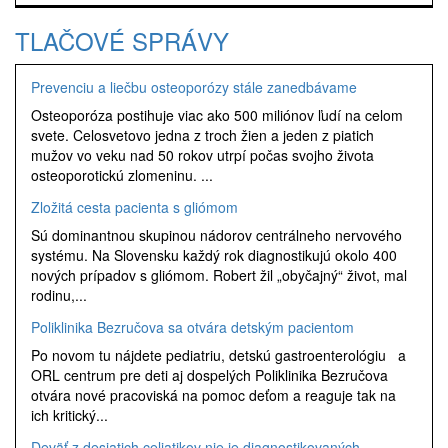
TLAČOVÉ SPRÁVY
Prevenciu a liečbu osteoporózy stále zanedbávame
Osteoporóza postihuje viac ako 500 miliónov ľudí na celom
svete. Celosvetovo jedna z troch žien a jeden z piatich
mužov vo veku nad 50 rokov utrpí počas svojho života
osteoporotickú zlomeninu. ...
Zložitá cesta pacienta s gliómom
Sú dominantnou skupinou nádorov centrálneho nervového
systému. Na Slovensku každý rok diagnostikujú okolo 400
nových prípadov s gliómom. Robert žil „obyčajný“ život, mal
rodinu,...
Poliklinika Bezručova sa otvára detským pacientom
Po novom tu nájdete pediatriu, detskú gastroenterológiu a
ORL centrum pre deti aj dospelých Poliklinika Bezručova
otvára nové pracoviská na pomoc deťom a reaguje tak na
ich kritický...
Deväť z desiatich celiatikov nie je diagnostikovaných