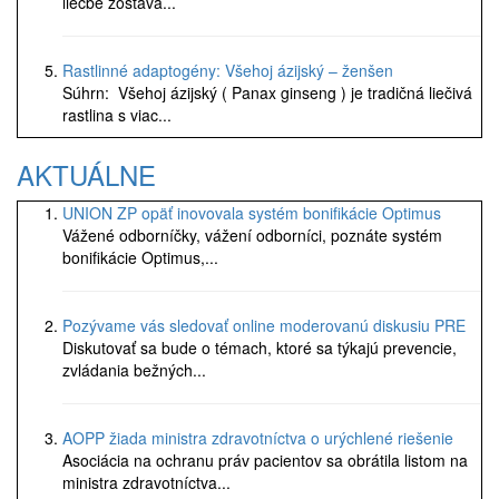
liečbe zostáva...
Rastlinné adaptogény: Všehoj ázijský – ženšen
Súhrn: Všehoj ázijský ( Panax ginseng ) je tradičná liečivá
rastlina s viac...
AKTUÁLNE
UNION ZP opäť inovovala systém bonifikácie Optimus
Vážené odborníčky, vážení odborníci, poznáte systém
bonifikácie Optimus,...
Pozývame vás sledovať online moderovanú diskusiu PRE
Diskutovať sa bude o témach, ktoré sa týkajú prevencie,
zvládania bežných...
AOPP žiada ministra zdravotníctva o urýchlené riešenie
Asociácia na ochranu práv pacientov sa obrátila listom na
ministra zdravotníctva...