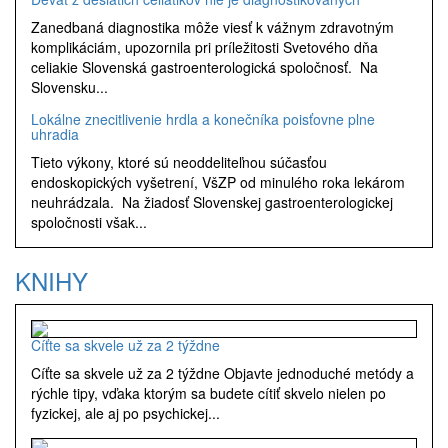
Zanedbaná diagnostika môže viesť k vážnym zdravotným
komplikáciám, upozornila pri príležitosti Svetového dňa
celiakie Slovenská gastroenterologická spoločnosť. Na
Slovensku...
Lokálne znecitlivenie hrdla a konečníka poisťovne plne
uhradia
Tieto výkony, ktoré sú neoddeliteľnou súčasťou
endoskopických vyšetrení, VšZP od minulého roka lekárom
neuhrádzala. Na žiadosť Slovenskej gastroenterologickej
spoločnosti však...
KNIHY
Cíťte sa skvele už za 2 týždne
Cíťte sa skvele už za 2 týždne Objavte jednoduché metódy a
rýchle tipy, vďaka ktorým sa budete cítiť skvelo nielen po
fyzickej, ale aj po psychickej...